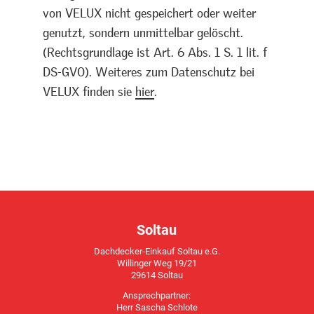
von VELUX nicht gespeichert oder weiter
genutzt, sondern unmittelbar gelöscht.
(Rechtsgrundlage ist Art. 6 Abs. 1 S. 1 lit. f
DS-GVO). Weiteres zum Datenschutz bei
VELUX finden sie
hier
.
Soltau
Dachdecker-Einkauf Soltau e.G.
Willinger Weg 19/21
29614 Soltau
Ansprechpartner:
Herr Sascha Schlote