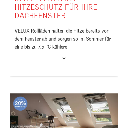
HITZESCHUTZ FÜR IHRE
DACHFENSTER
VELUX Rollläden halten die Hitze bereits vor
dem Fenster ab und sorgen so im Sommer für
eine bis zu 7,5 °C kühlere
Raumtemperatur. Zusätzlich bieten sie eine
Jetzt VELUX Rollläden entdecken >>
zuverlässige Verdunkelung und reduzieren
zugleich Hagel- und Regengeräusche für mehr
Wohnkomfort.