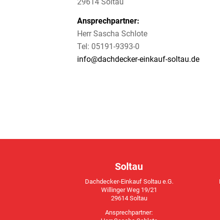
29614 Soltau
Ansprechpartner:
Herr Sascha Schlote
Tel: 05191-9393-0
info@dachdecker-einkauf-soltau.de
Soltau
Dachdecker-Einkauf Soltau e.G.
Willinger Weg 19/21
29614 Soltau
Ansprechpartner: