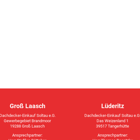
Groß Laasch
Lüderitz
Dachdecker-Einkauf Soltau e.G.
Dachdecker-Einkauf Soltau e.G
Gewerbegebiet Brandmoor
Das Weizenland 1
19288 Groß Laasch
39517 Tangerhütte
Ansprechpartner:
Ansprechpartner: