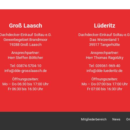
Groß Laasch
Lüderitz
Dachdecker-Einkauf Soltau e.G.
Dachdecker-Einkauf Soltau e.G
Gewerbegebiet Brandmoor
Das Weizenland 1
19288 Groß Laasch
39517 Tangerhütte
Ansprechpartner:
Ansprechpartner:
Herr Steffen Böttcher
Herr Thomas Ragotzky
Tel: 03874-5704-10
Tel: 039361-969-40
info@dde-grosslaasch.de
info@dde-luederitz.de
Öffnungszeiten:
Öffnungszeiten:
Mo – Do 06:30 bis 17:00 Uhr
Mo – Do 07:00 bis 17:00 Uhr
Fr 06:30 bis 16:30 Uhr
Fr 07:00 bis 16:30 Uhr
Mitgliederbereich
News
On