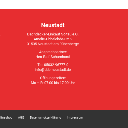
Neustadt
.
Dachdecker-Einkauf Soltau e.G.
Amelie-Ubbelohde-Str. 2
31535 Neustadt am Rübenberge
Ansprechpartner:
Herr Ralf Scharnhorst
Tel: 05032-96777-0
info@dde-neustadt.de
Öffnungszeiten:
Mo – Fr 07:00 bis 17:00 Uhr
lineshop
AGB
Datenschutzerklärung
Impressum